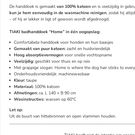
De handdoek is gemaakt
van 100% katoen
en is veelzijdig in geb
kun je hem eenvoudig in de wasmachine reinigen
, zodat hij alti
– of hij er lekker in ligt of gewoon wordt afgedroogd.
TIAKI badhanddoek “Home” in één oogopslag:
Comfortabele handdoek voor honden en hun baasjes
Gemaakt van puur katoen:
zacht en huidvriendelijk
Hoog absorptievermogen
voor snelle vochtopname
Veelzijdig:
geschikt voor thuis en op reis
Met grappige slogan: Home is where the dog hair sticks to ever
Onderhoudsvriendelijk: machinewasbaar
Kleur:
taupe
Materiaal:
100% katoen
Afmetingen:
ca. L 140 × B 90 cm
Wasinstructies:
wassen op 60°C
Let op:
Uit de buurt van hittebronnen en open vlammen houden.
___________________________________________________________