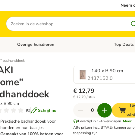
Neem c
Zoeken
Overige huisdieren
Top Deals
Open categoriemenu: Katten
Open categori
e" badhanddoek
AKI
L 140 x B 90 cm
2437152.0
ome"
€ 12,79
dhanddoek
€ 12,79 / stuk
 x B 90 cm
To
Schrijf nu
(
0
)
win
Praktische badhanddoek voor
Levertijd in 1-4 werkdagen.
Meer
honden en hun baasjes
Alle prijzen incl. BTW.
Er kunnen aan
toepassing zijn.
Gemaakt van 100% katoen voor