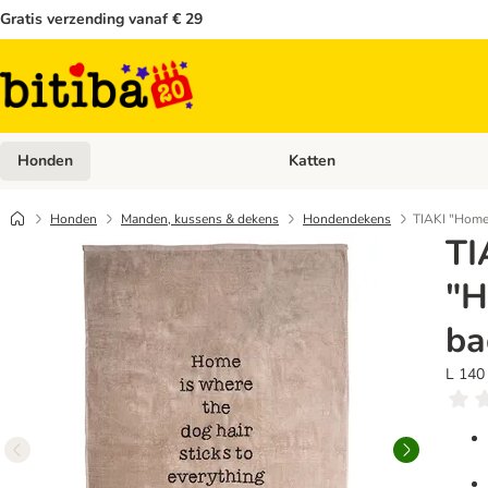
Gratis verzending vanaf € 29
Honden
Katten
Open categoriemenu: Honden
Honden
Manden, kussens & dekens
Hondendekens
TIAKI "Hom
TI
"H
ba
L 140