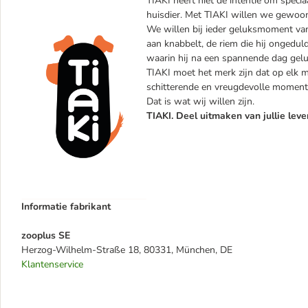
TIAKI heeft niet de intentie om specia
huisdier. Met TIAKI willen we gewoon 
We willen bij ieder geluksmoment van 
aan knabbelt, de riem die hij ongedul
waarin hij na een spannende dag geluk
TIAKI moet het merk zijn dat op elk mo
schitterende en vreugdevolle momente
Dat is wat wij willen zijn.
TIAKI. Deel uitmaken van jullie leve
Informatie fabrikant
zooplus SE
Herzog-Wilhelm-Straße 18, 80331, München, DE
Klantenservice