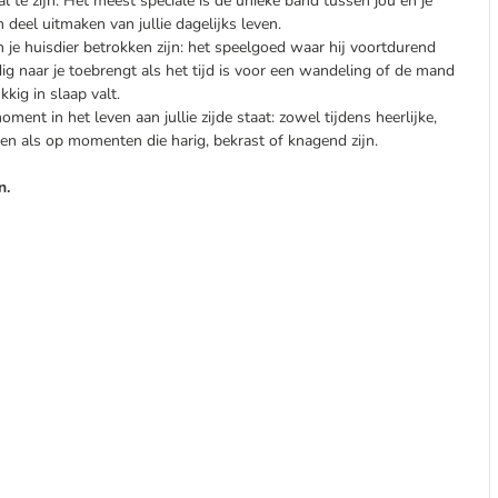
al te zijn. Het meest speciale is de unieke band tussen jou en je
deel uitmaken van jullie dagelijks leven.
je huisdier betrokken zijn: het speelgoed waar hij voortdurend
dig naar je toebrengt als het tijd is voor een wandeling of de mand
kig in slaap valt.
ment in het leven aan jullie zijde staat: zowel tijdens heerlijke,
n als op momenten die harig, bekrast of knagend zijn.
n.