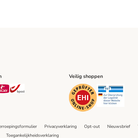
n
Veilig shoppen
ing Method
L Shipping Method
Mondial Relay Shipping Method
bpost Shipping Method
Security
Securit
rroepingsformulier
Privacyverklaring
Opt-out
Nieuwsbrief
Toegankelijkheidsverklaring