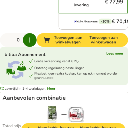
€ 77,99
levering
€ 70,1
-10%
Toevoegen aan
Toevoegen aan
winkelwagen
winkelwagen
Lees meer
bitiba Abonnement
Gratis verzending vanaf €29,-
Ontvang regelmatig bestellingen
Flexibel, geen extra kosten, kan op elk moment worden
geannuleerd
Levertijd in 1-4 werkdagen.
Meer
Aanbevolen combinatie
Totaalprijs
Voeg beide toe aan
Voeg beide toe aan