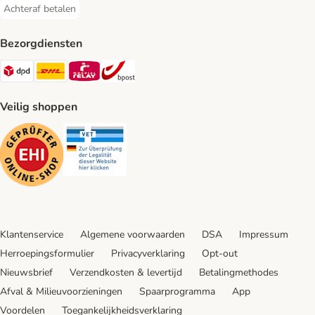
Achteraf betalen
Achteraf betalen Payment Method
Bezorgdiensten
Dpd Shipping Method
DHL Shipping Method
Mondial Relay Shipping Method
bpost Shipping Method
Veilig shoppen
Security
Security
Klantenservice
Algemene voorwaarden
DSA
Impressum
Herroepingsformulier
Privacyverklaring
Opt-out
Nieuwsbrief
Verzendkosten & levertijd
Betalingmethodes
Afval & Milieuvoorzieningen
Spaarprogramma
App
Voordelen
Toegankelijkheidsverklaring