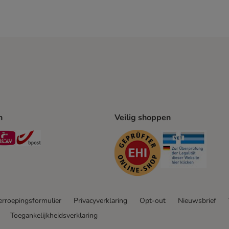
n
Veilig shoppen
ing Method
L Shipping Method
Mondial Relay Shipping Method
bpost Shipping Method
Security
Securit
rroepingsformulier
Privacyverklaring
Opt-out
Nieuwsbrief
Toegankelijkheidsverklaring