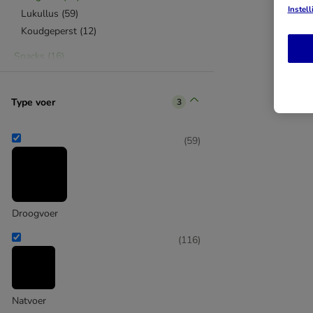
Instel
Lukullus
(
59
)
Koudgeperst
(
12
)
Snacks
(
16
)
Lukullus
(
16
)
Type voer
3
(
59
)
Droogvoer
(
116
)
Natvoer