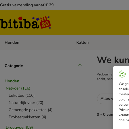
Gratis verzending vanaf € 29
Honden
Katten
Open categoriemenu: Honden
We kun
Categorie
Probeer je zoekopdra
zoekt, neem dan ger
Honden
We geb
Natvoer
(
116
)
absolu
toeste
Lukullus
(
116
)
Alles wissen
op onz
Natuurlijk voer
(
20
)
person
Gemengde pakketten
(
4
)
Privac
0 - 0 van 0 resul
verant
Probeerpakketten
(
4
)
doel v
Droogvoer
(
59
)