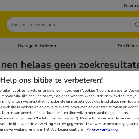
Neem c
Zoeken
Overige huisdieren
Top Deals
Open categoriemenu: Katten
Open categori
nen helaas geen zoekresultat
Help ons bitiba te verbeteren!
cht opnieuw: controleer op eventuele typefouten in de woorden die je hebt gebruikt, 
ust contact op met onze
klantenservice
. We helpen je graag verder of denken met je
ruiken cookies, pixels en andere technologieën (“cookies”) op onze website. We g
ut noodzakelijke cookies zodat je op onze website kunt surfen en winkelen. Met jo
mming willen we prestatie-, functionele en marketingcookies inschakelen om jouw e
delete
:
Honden
delete
:
Droogvoer
delete
:
Natvoer
e website te verbeteren en om je relevante producten en diensten te tonen en voor h
aliseren van advertenties. Je kunt te allen tijde wijzigingen aanbrengen in ons
yvoorkeurencentrum (“Instellingen aanpassen”). Meer informatie over de persoon di
taten
woordelijk is voor de verwerking van uw gegevens, de verwerkte persoonsgegevens 
an de verwerking vind je in het Voorkeurencentrum.
Privacy verklaring