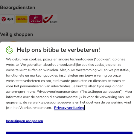
Bezorgdiensten
Dpd Shipping Method
DHL Shipping Method
Mondial Relay Shipping Method
bpost Shipping Method
Veilig shoppen
Security
Security
Help ons bitiba te verbeteren!
We gebruiken cookies, pixels en andere technologieën (“cookies”) op onze
website. We gebruiken absoluut noodzakelijke cookies zodat je op onze
website kunt surfen en winkelen. Met jouw toestemming willen we prestatie-,
functionele en marketingcookies inschakelen om jouw ervaring op onze
website te verbeteren en om je relevante producten en diensten te tonen en
voor het personaliseren van advertenties. Je kunt te allen tijde wijzigingen
Klantenservice
Algemene voorwaarden
DSA
Impressum
aanbrengen in ons Privacyvoorkeurencentrum (“Instellingen aanpassen”). Meer
Herroepingsformulier
Privacyverklaring
Opt-out
informatie over de persoon die verantwoordelijk is voor de verwerking van uw
gegevens, de verwerkte persoonsgegevens en het doel van de verwerking vind
Nieuwsbrief
Verzendkosten & levertijd
Betalingmethodes
je in het Voorkeurencentrum.
Privacy verklaring
Afval & Milieuvoorzieningen
Spaarprogramma
App
Voordelen
Toegankelijkheidsverklaring
Instellingen aanpassen
bitiba GmbH
2026