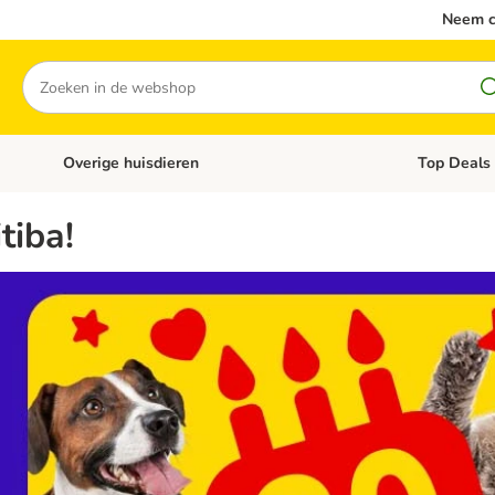
Neem c
Zoeken
Overige huisdieren
Top Deals
Open categoriemenu: Katten
Open categori
tiba!