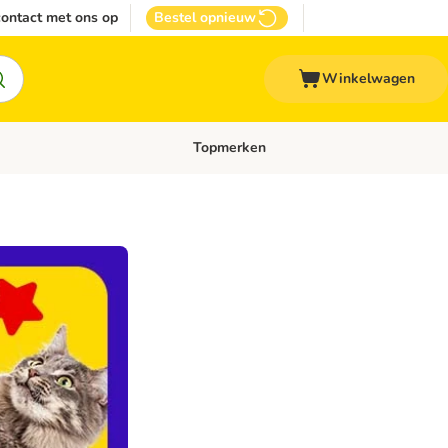
ontact met ons op
Bestel opnieuw
Winkelwagen
Topmerken
emenu: Overige huisdieren
Open categoriemenu: Top Deals