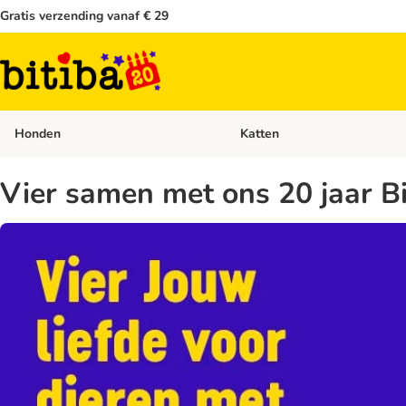
Gratis verzending vanaf € 29
Honden
Katten
Open categoriemenu: Honden
Vier samen met ons 20 jaar Bi