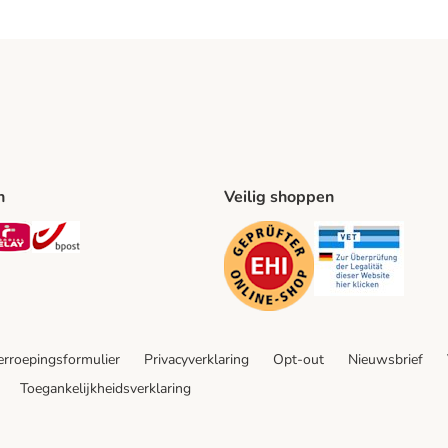
n
Veilig shoppen
ing Method
L Shipping Method
Mondial Relay Shipping Method
bpost Shipping Method
Security
Securit
rroepingsformulier
Privacyverklaring
Opt-out
Nieuwsbrief
Toegankelijkheidsverklaring