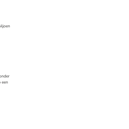
iljoen
onder
p een